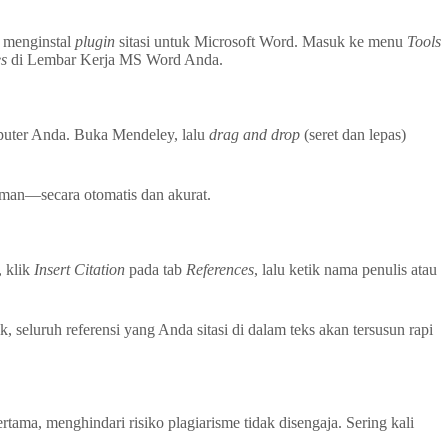
 menginstal
plugin
sitasi untuk Microsoft Word. Masuk ke menu
Tools
es
di Lembar Kerja MS Word Anda.
mputer Anda. Buka Mendeley, lalu
drag and drop
(seret dan lepas)
aman—secara otomatis dan akurat.
, klik
Insert Citation
pada tab
References
, lalu ketik nama penulis atau
k, seluruh referensi yang Anda sitasi di dalam teks akan tersusun rapi
ama, menghindari risiko plagiarisme tidak disengaja. Sering kali