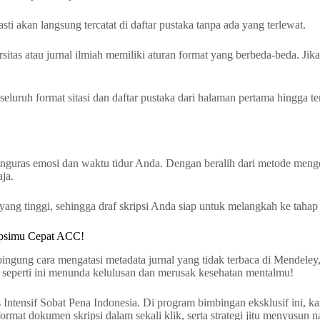
ti akan langsung tercatat di daftar pustaka tanpa ada yang terlewat.
versitas atau jurnal ilmiah memiliki aturan format yang berbeda-beda
uruh format sitasi dan daftar pustaka dari halaman pertama hingga ter
menguras emosi dan waktu tidur Anda. Dengan beralih dari metode menge
ja.
ang tinggi, sehingga draf skripsi Anda siap untuk melangkah ke tahap 
ripsimu Cepat ACC!
ingung cara mengatasi metadata jurnal yang tidak terbaca di Mendeley, 
is seperti ini menunda kelulusan dan merusak kesehatan mentalmu!
Intensif Sobat Pena Indonesia. Di program bimbingan eksklusif ini, k
mat dokumen skripsi dalam sekali klik, serta strategi jitu menyusun na