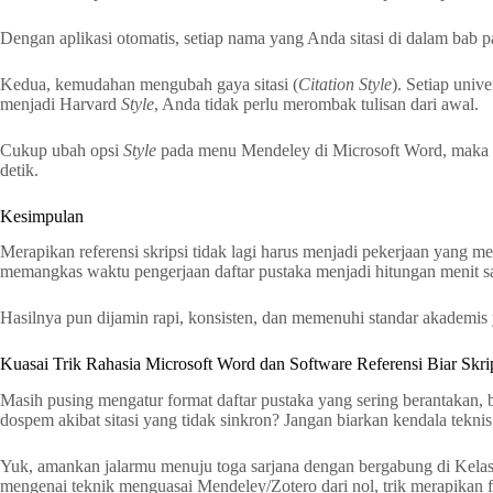
Dengan aplikasi otomatis, setiap nama yang Anda sitasi di dalam bab pas
Kedua, kemudahan mengubah gaya sitasi (
Citation Style
). Setiap uni
menjadi Harvard
Style
, Anda tidak perlu merombak tulisan dari awal.
Cukup ubah opsi
Style
pada menu Mendeley di Microsoft Word, maka sel
detik.
Kesimpulan
Merapikan referensi skripsi tidak lagi harus menjadi pekerjaan yang 
memangkas waktu pengerjaan daftar pustaka menjadi hitungan menit sa
Hasilnya pun dijamin rapi, konsisten, dan memenuhi standar akademis y
Kuasai Trik Rahasia Microsoft Word dan Software Referensi Biar Sk
Masih pusing mengatur format daftar pustaka yang sering berantakan, b
dospem akibat sitasi yang tidak sinkron? Jangan biarkan kendala tekn
Yuk, amankan jalarmu menuju toga sarjana dengan bergabung di Kelas 
mengenai teknik menguasai Mendeley/Zotero dari nol, trik merapikan for