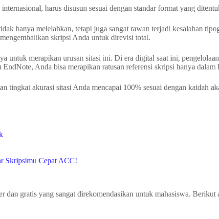
miah internasional, harus disusun sesuai dengan standar format yang di
idak hanya melelahkan, tetapi juga sangat rawan terjadi kesalahan tipog
engembalikan skripsi Anda untuk direvisi total.
untuk merapikan urusan sitasi ini. Di era digital saat ini, pengelolaa
 EndNote, Anda bisa merapikan ratusan referensi skripsi hanya dalam 
an tingkat akurasi sitasi Anda mencapai 100% sesuai dengan kaidah ak
k
iar Skripsimu Cepat ACC!
uler dan gratis yang sangat direkomendasikan untuk mahasiswa. Berikut