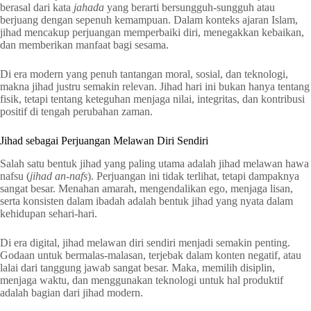
berasal dari kata
jahada
yang berarti bersungguh-sungguh atau
berjuang dengan sepenuh kemampuan. Dalam konteks ajaran Islam,
jihad mencakup perjuangan memperbaiki diri, menegakkan kebaikan,
dan memberikan manfaat bagi sesama.
Di era modern yang penuh tantangan moral, sosial, dan teknologi,
makna jihad justru semakin relevan. Jihad hari ini bukan hanya tentang
fisik, tetapi tentang keteguhan menjaga nilai, integritas, dan kontribusi
positif di tengah perubahan zaman.
Jihad sebagai Perjuangan Melawan Diri Sendiri
Salah satu bentuk jihad yang paling utama adalah jihad melawan hawa
nafsu (
jihad an-nafs
). Perjuangan ini tidak terlihat, tetapi dampaknya
sangat besar. Menahan amarah, mengendalikan ego, menjaga lisan,
serta konsisten dalam ibadah adalah bentuk jihad yang nyata dalam
kehidupan sehari-hari.
Di era digital, jihad melawan diri sendiri menjadi semakin penting.
Godaan untuk bermalas-malasan, terjebak dalam konten negatif, atau
lalai dari tanggung jawab sangat besar. Maka, memilih disiplin,
menjaga waktu, dan menggunakan teknologi untuk hal produktif
adalah bagian dari jihad modern.