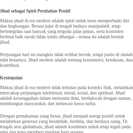
Jihad sebagai Spirit Perubahan Positif
Makna jihad di era modern adalah spirit untuk terus memperbaiki diri
dan lingkungan. Berani jujur di tengah budaya manipulatif, tetap
berintegritas saat banyak yang tergoda jalan pintas, serta konsisten
berbuat baik meski tidak selalu dihargai—semua itu adalah bentuk
jihad.
Perjuangan hari ini mungkin tidak terlihat heroik, tetapi justru di situlah
nilai besarnya. Jihad modern adalah tentang konsistensi, ketulusan, dan
kontribusi.
Kesimpulan
Makna jihad di era modern tidak terbatas pada konteks fisik, melainkan
mencakup perjuangan intelektual, moral, sosial, dan spiritual. Jihad
adalah kesungguhan dalam menuntut ilmu, berdakwah dengan santun,
membangun masyarakat, dan melawan hawa nafsu.
Dengan pemahaman yang benar, jihad menjadi energi positif untuk
melahirkan generasi yang berakhlak, berilmu, dan berdaya saing. Di
tengah arus globalisasi, jihad adalah komitmen untuk tetap teguh pada
nilai dan terus memberi manfaat bagi sesama.