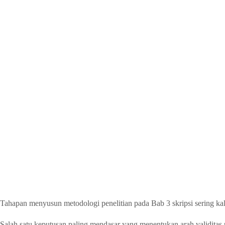
Tahapan menyusun metodologi penelitian pada Bab 3 skripsi sering kal
Salah satu keputusan paling mendasar yang menentukan arah validitas 