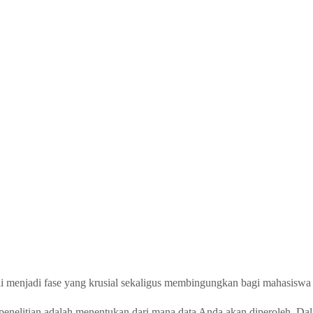
i menjadi fase yang krusial sekaligus membingungkan bagi mahasiswa t
penelitian adalah menentukan dari mana data Anda akan diperoleh. Dala