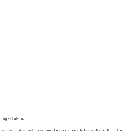
ingkat akhir.
m dunia akademik, sumber data secara garis besar diklasifikasikan