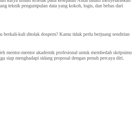
uah karya ilmiah terletak pada ketepatan Anda dalam menyelaraskan
ng teknik pengumpulan data yang kokoh, logis, dan bebas dari
 berkali-kali ditolak dospem? Kamu tidak perlu berjuang sendirian
 oleh mentor-mentor akademik profesional untuk membedah skripsimu
gga siap menghadapi sidang proposal dengan penuh percaya diri.