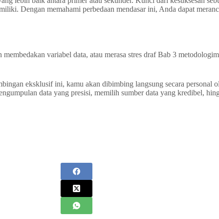
ng lebih baik antara primer atau sekunder. Kunci dari kesuksesan seb
miliki. Dengan memahami perbedaan mendasar ini, Anda dapat meranca
 membedakan variabel data, atau merasa stres draf Bab 3 metodologimu
mbingan eksklusif ini, kamu akan dibimbing langsung secara personal
engumpulan data yang presisi, memilih sumber data yang kredibel, hin