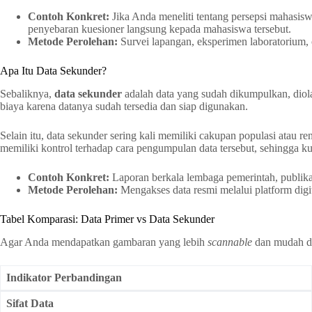
Contoh Konkret:
Jika Anda meneliti tentang persepsi mahasis
penyebaran kuesioner langsung kepada mahasiswa tersebut.
Metode Perolehan:
Survei lapangan, eksperimen laboratorium,
Apa Itu Data Sekunder?
Sebaliknya,
data sekunder
adalah data yang sudah dikumpulkan, diola
biaya karena datanya sudah tersedia dan siap digunakan.
Selain itu, data sekunder sering kali memiliki cakupan populasi atau r
memiliki kontrol terhadap cara pengumpulan data tersebut, sehingga kua
Contoh Konkret:
Laporan berkala lembaga pemerintah, publikasi 
Metode Perolehan:
Mengakses data resmi melalui platform digita
Tabel Komparasi: Data Primer vs Data Sekunder
Agar Anda mendapatkan gambaran yang lebih
scannable
dan mudah di
Indikator Perbandingan
Sifat Data