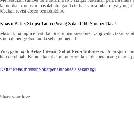
Menentukan sumber data dalam Bab 3 skripsi bukanlah perkara mana ya
kebutuhan rumusan masalah dengan keterbatasan sumber daya yang di
jebakan revisi dosen pembimbing.
Kuasai Bab 3 Skripsi Tanpa Pusing Salah Pilih Sumber Data!
Masih bingung menentukan instrumen kuesioner yang valid, takut salah
sampai mengorbankan kesehatan mental!
Yuk, gabung di
Kelas Intensif Sobat Pena Indonesia
. Di program bi
bab demi bab. Kamu akan diajarkan formula taktis merancang teknik p
Daftar kelas intensif Sobatpenaindonesia sekarang!
Share your love