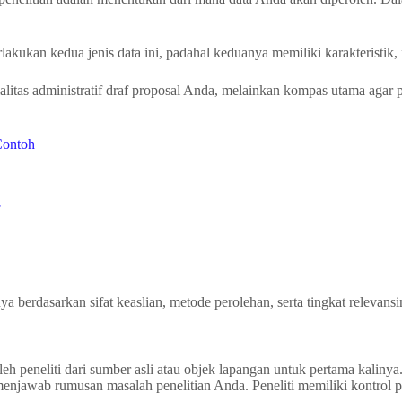
kukan kedua jenis data ini, padahal keduanya memiliki karakteristik, f
as administratif draf proposal Anda, melainkan kompas utama agar pro
Contoh
?
 berdasarkan sifat keaslian, metode perolehan, serta tingkat relevansi
peneliti dari sumber asli atau objek lapangan untuk pertama kalinya. K
enjawab rumusan masalah penelitian Anda. Peneliti memiliki kontrol pen