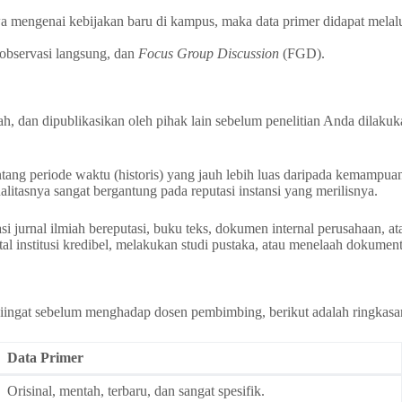
wa mengenai kebijakan baru di kampus, maka data primer didapat mel
 observasi langsung, dan
Focus Group Discussion
(FGD).
h, dan dipublikasikan oleh pihak lain sebelum penelitian Anda dilakuk
entang periode waktu (historis) yang jauh lebih luas daripada kemampua
litasnya sangat bergantung pada reputasi instansi yang merilisnya.
jurnal ilmiah bereputasi, buku teks, dokumen internal perusahaan, atau 
l institusi kredibel, melakukan studi pustaka, atau menelaah dokumenta
ingat sebelum menghadap dosen pembimbing, berikut adalah ringkasa
Data Primer
Orisinal, mentah, terbaru, dan sangat spesifik.