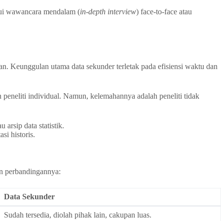
alui wawancara mendalam (
in-depth interview
) face-to-face atau
an. Keunggulan utama data sekunder terletak pada efisiensi waktu dan
n peneliti individual. Namun, kelemahannya adalah peneliti tidak
arsip data statistik.
si historis.
n perbandingannya:
Data Sekunder
Sudah tersedia, diolah pihak lain, cakupan luas.